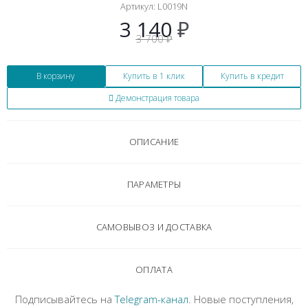
Артикул:
L0019N
3 140
₽
3 700
₽
В корзину
Купить в 1 клик
Купить в кредит
Демонстрация товара
ОПИСАНИЕ
ПАРАМЕТРЫ
САМОВЫВОЗ И ДОСТАВКА
ОПЛАТА
Подписывайтесь на
Telegram-канал
. Новые поступления,