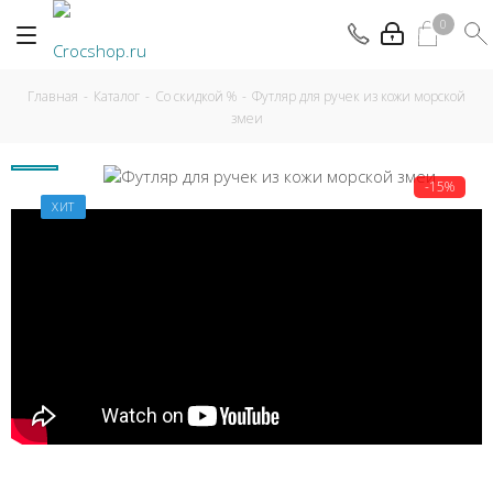
0
Главная
-
Каталог
-
Со скидкой %
-
Футляр для ручек из кожи морской
змеи
-15%
ХИТ