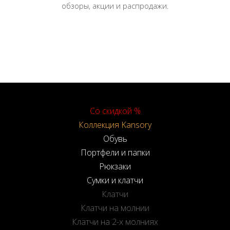
обзоры, акции и распродажи.
Со скидкой %
Коллекция Kansory
Обувь
Портфели и папки
Рюкзаки
Сумки и клатчи
Клатчи
Клатчи на молнии
Клатчи на 2-х молниях