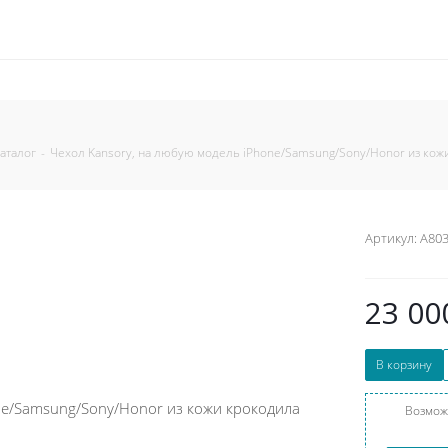
аталог
-
Чехол Kansory, на любую модель iPhone/Samsung/Sony/Honor из кож
Артикул:
A80
23 00
В корзину
Возмож