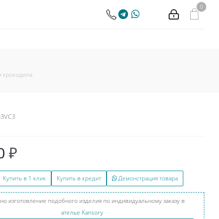
0
и крокодила
33VC3
0
₽
Купить в 1 клик
Купить в кредит
Демонстрация товара
но изготовление подобного изделия по индивидуальному заказу в
ателье Kansory