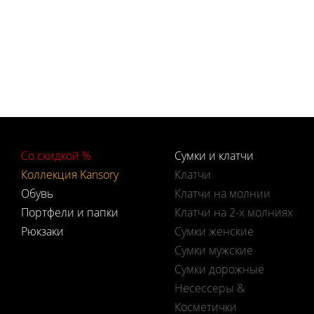
Со скидкой %
Сумки и клатчи
Коллекция Kansory
Клатчи
Обувь
Клатчи на молнии
Портфели и папки
Клатчи на 2-х молниях
Рюкзаки
Сумки женские
Сумки мужские
Сумки дорожные
Несессеры &
Косметички