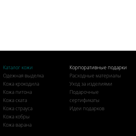
Каталог кожи
Корпоративные подарки
Одежная выделка
Расходные материалы
Кожа крокодила
Уход за изделиями
Кожа питона
Подарочные
Кожа ската
сертификаты
Кожа страуса
Идеи подарков
Кожа кобры
Кожа варана