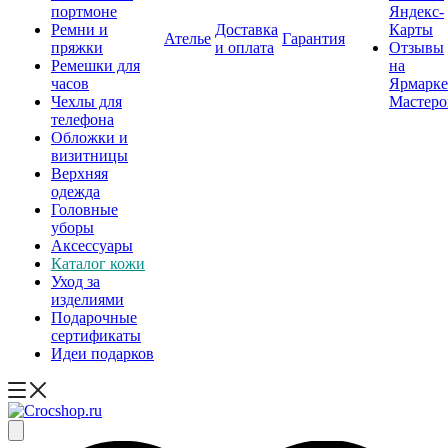
портмоне
Яндекс-
Ремни и
Доставка
Карты
Ателье
Гарантия
пряжки
и оплата
Отзывы
Ремешки для
на
часов
Ярмарке
Чехлы для
Мастеро
телефона
Обложки и
визитницы
Верхняя
одежда
Головные
уборы
Аксессуары
Каталог кожи
Уход за
изделиями
Подарочные
сертификаты
Идеи подарков