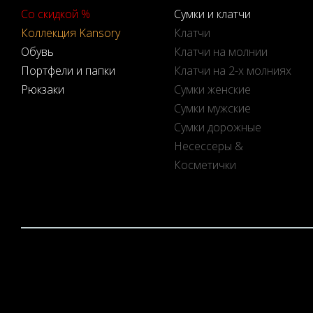
Со скидкой %
Сумки и клатчи
Коллекция Kansory
Клатчи
Обувь
Клатчи на молнии
Портфели и папки
Клатчи на 2-х молниях
Рюкзаки
Сумки женские
Сумки мужские
Сумки дорожные
Несессеры &
Косметички