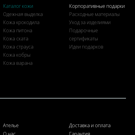
Каталог кожи
Корпоративные подарки
Одежная выделка
Расходные материалы
Кожа крокодила
Уход за изделиями
Кожа питона
Подарочные
Кожа ската
сертификаты
Кожа страуса
Идеи подарков
Кожа кобры
Кожа варана
Ателье
Доставка и оплата
О нас
Гарантия