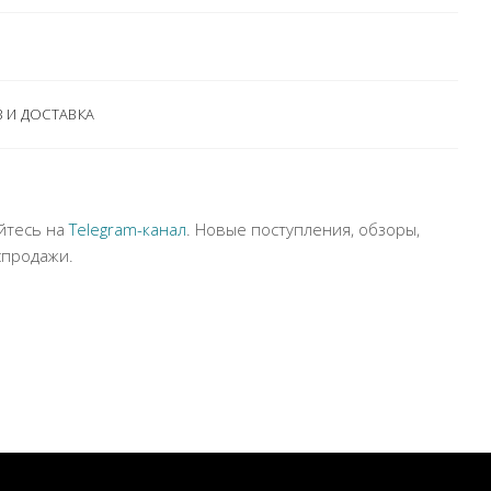
 И ДОСТАВКА
йтесь на
Telegram-канал
. Новые поступления, обзоры,
спродажи.