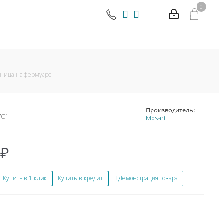
0
тница на фермуаре
Производитель:
7C1
Mosart
₽
Купить в 1 клик
Купить в кредит
Демонстрация товара