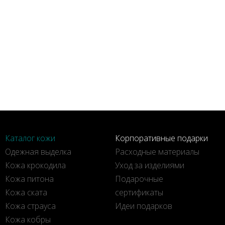
Каталог кожи
Корпоративные подарки
Одежная выделка
Расходные материалы
Кожа крокодила
Уход за изделиями
Кожа питона
Подарочные
Кожа ската
сертификаты
Кожа страуса
Идеи подарков
Кожа кобры