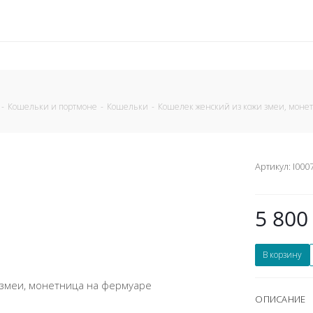
-
Кошельки и портмоне
-
Кошельки
-
Кошелек женский из кожи змеи, моне
Артикул:
I000
5 800
В корзину
ОПИСАНИЕ