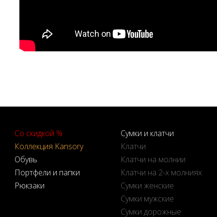
Со скидкой %
Сумки и клатчи
Коллекция Kansory
Клатчи
Обувь
Клатчи на молнии
Портфели и папки
Клатчи на 2-х молниях
Рюкзаки
Сумки женские
Сумки мужские
Сумки дорожные