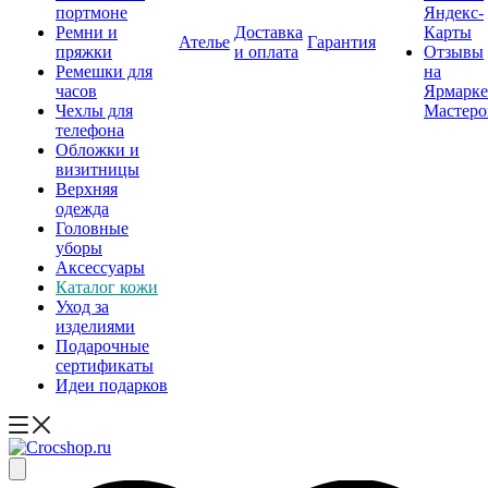
портмоне
Яндекс-
Ремни и
Доставка
Карты
Ателье
Гарантия
пряжки
и оплата
Отзывы
Ремешки для
на
часов
Ярмарке
Чехлы для
Мастеро
телефона
Обложки и
визитницы
Верхняя
одежда
Головные
уборы
Аксессуары
Каталог кожи
Уход за
изделиями
Подарочные
сертификаты
Идеи подарков