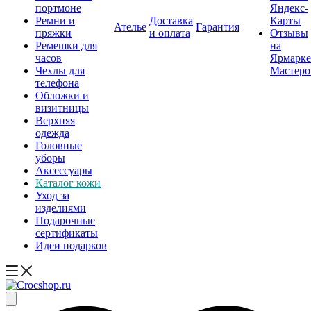
портмоне
Яндекс-
Ремни и
Доставка
Карты
Ателье
Гарантия
пряжки
и оплата
Отзывы
Ремешки для
на
часов
Ярмарке
Чехлы для
Мастеро
телефона
Обложки и
визитницы
Верхняя
одежда
Головные
уборы
Аксессуары
Каталог кожи
Уход за
изделиями
Подарочные
сертификаты
Идеи подарков