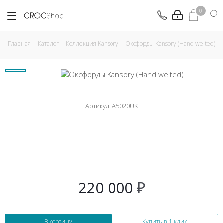
0
Главная
-
Каталог
-
Коллекция Kansory
-
Оксфорды Kansory (Hand welted)
Артикул:
A5020UK
220 000
₽
В корзину
Купить в 1 клик