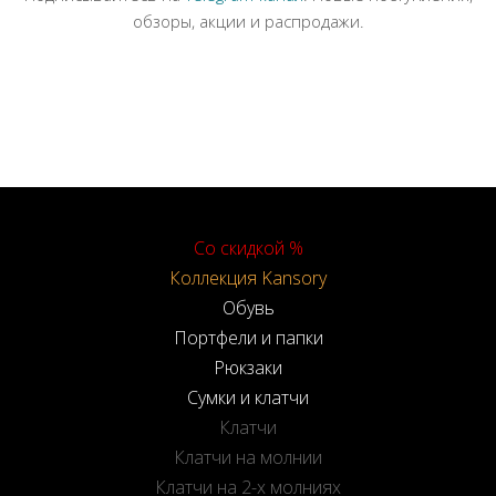
обзоры, акции и распродажи.
Со скидкой %
Коллекция Kansory
Обувь
Портфели и папки
Рюкзаки
Сумки и клатчи
Клатчи
Клатчи на молнии
Клатчи на 2-х молниях