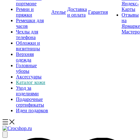
портмоне
Яндекс-
Ремни и
Доставка
Карты
Ателье
Гарантия
пряжки
и оплата
Отзывы
Ремешки для
на
часов
Ярмарке
Чехлы для
Мастеро
телефона
Обложки и
визитницы
Верхняя
одежда
Головные
уборы
Аксессуары
Каталог кожи
Уход за
изделиями
Подарочные
сертификаты
Идеи подарков