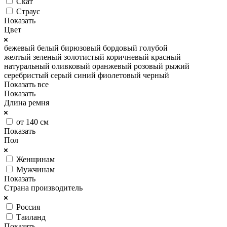
Скат
Страус
Показать
Цвет
бежевый
белый
бирюзовый
бордовый
голубой
желтый
зеленый
золотистый
коричневый
красный
натуральный
оливковый
оранжевый
розовый
рыжий
серебристый
серый
синий
фиолетовый
черный
Показать все
Показать
Длина ремня
от 140 см
Показать
Пол
Женщинам
Мужчинам
Показать
Страна производитель
Россия
Таиланд
Показать