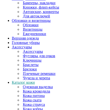
Бамперы, накладки
Книжки, флип-кейсы
Авторские, конверты
Для автоключей
Обложки и визитницы
Обложки
Визитницы
Ежедневники
Верхняя одежда
Головные уборы
Аксессуары
Аксессуары
Футляры для очков
Ключницы
Браслеты
Брелоки
Плечевые ремешки
Чучела и черепа
Каталог кожи
Одежная выделка
Кожа крокодила
Кожа питона
Кожа ската
Кожа страуса
Кожа кобры