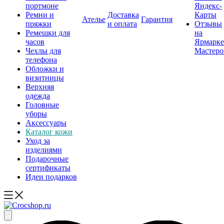
портмоне
Яндекс-
Ремни и
Доставка
Карты
Ателье
Гарантия
пряжки
и оплата
Отзывы
Ремешки для
на
часов
Ярмарке
Чехлы для
Мастеро
телефона
Обложки и
визитницы
Верхняя
одежда
Головные
уборы
Аксессуары
Каталог кожи
Уход за
изделиями
Подарочные
сертификаты
Идеи подарков