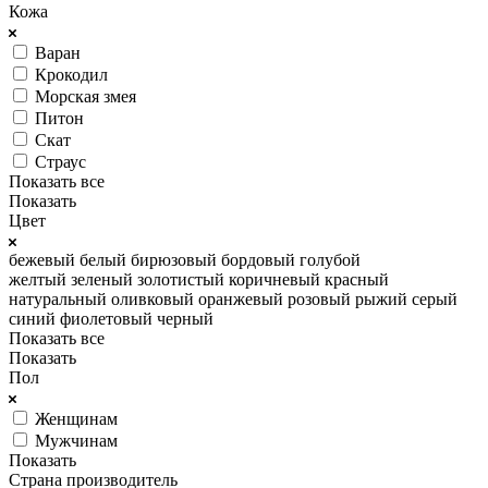
Кожа
Варан
Крокодил
Морская змея
Питон
Скат
Страус
Показать все
Показать
Цвет
бежевый
белый
бирюзовый
бордовый
голубой
желтый
зеленый
золотистый
коричневый
красный
натуральный
оливковый
оранжевый
розовый
рыжий
серый
синий
фиолетовый
черный
Показать все
Показать
Пол
Женщинам
Мужчинам
Показать
Страна производитель