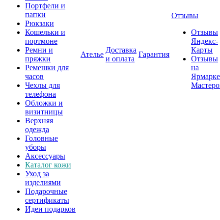
Портфели и
папки
Отзывы
Рюкзаки
Кошельки и
Отзывы
портмоне
Яндекс-
Ремни и
Доставка
Карты
Ателье
Гарантия
пряжки
и оплата
Отзывы
Ремешки для
на
часов
Ярмарке
Чехлы для
Мастеро
телефона
Обложки и
визитницы
Верхняя
одежда
Головные
уборы
Аксессуары
Каталог кожи
Уход за
изделиями
Подарочные
сертификаты
Идеи подарков