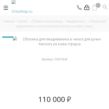
0
Главная
-
Каталог
-
Обложки и визитницы
-
Ежедневники
-
Обложка для
ежедневника и чехол для ручки Kansory из кожи страуса
Артикул:
S0015UK
110 000
₽