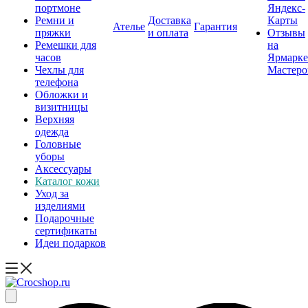
портмоне
Яндекс-
Ремни и
Доставка
Карты
Ателье
Гарантия
пряжки
и оплата
Отзывы
Ремешки для
на
часов
Ярмарке
Чехлы для
Мастеро
телефона
Обложки и
визитницы
Верхняя
одежда
Головные
уборы
Аксессуары
Каталог кожи
Уход за
изделиями
Подарочные
сертификаты
Идеи подарков