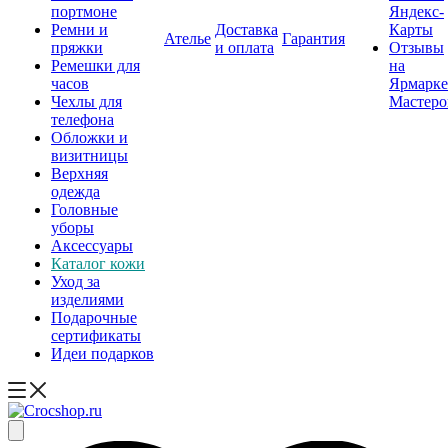
портмоне
Яндекс-
Ремни и
Доставка
Карты
Ателье
Гарантия
пряжки
и оплата
Отзывы
Ремешки для
на
часов
Ярмарке
Чехлы для
Мастеро
телефона
Обложки и
визитницы
Верхняя
одежда
Головные
уборы
Аксессуары
Каталог кожи
Уход за
изделиями
Подарочные
сертификаты
Идеи подарков